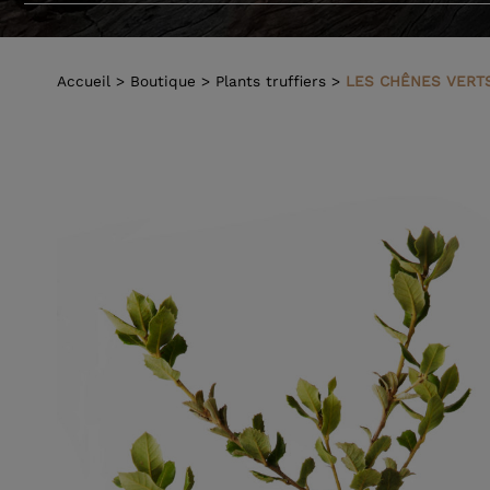
L'histoir
Le cavag
Accueil
Boutique
Plants truffiers
LES CHÊNES VERTS
Arbres tr
Visite d