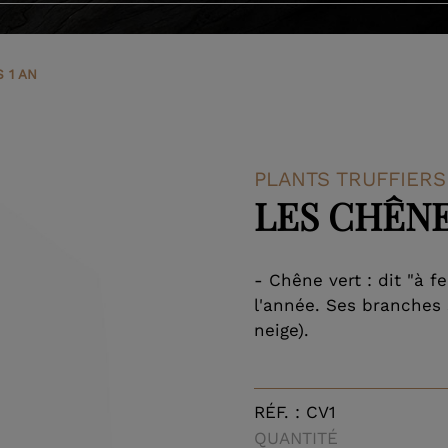
e
Présentation
Truffes fraîches
Conseils
e
Tuber melanosporum
Les conserves
Conserves
 1 AN
uffiers
Tuber brumale
Livres et accessoires
Recettes
u domaine
Tuber uncinatum
Plants truffiers
PLANTS TRUFFIERS
LES CHÊNE
Tuber aestivum
Tuber magnatum pico
- Chêne vert : dit "à fe
l'année. Ses branches s
neige).
RÉF.
:
CV1
QUANTITÉ