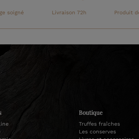
ge soigné
Livraison 72h
Produit d
s
Boutique
ine
Truffes fraîches
e
Les conserves